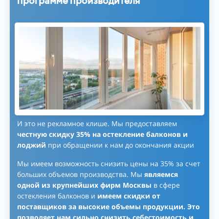
программе производителя
И это не рекламное клише. Мы предоставляем
честную скидку 35% на остекление балконов и
лоджий
при обращении к нам до окончания акции
Мы имеем возможность снизить цены на 35% за счет
больших объемов производства. Мы
являемся
одной из крупнейших фирм Москвы
в сфере
остекления балконов и
имеем скидки от
поставщиков за высокие объемы продукции. Это
позволяет нам сильно снизить себестоимость и