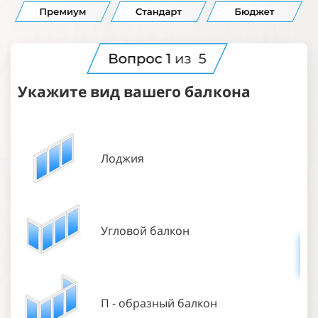
Укажите вид вашего балкона
В
б
Лоджия
УК
1
Угловой балкон
П - образный балкон