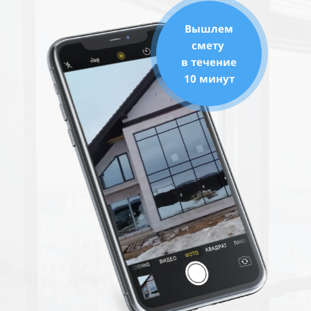
Вышлем
смету
в течение
10 минут